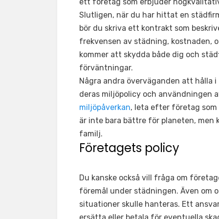
ett företag som erbjuder högkvalitat
Slutligen, när du har hittat en städf
bör du skriva ett kontrakt som beskri
frekvensen av städning, kostnaden, oc
kommer att skydda både dig och städf
förväntningar.
Några andra överväganden att hålla i 
deras miljöpolicy och användningen a
miljöpåverkan
, leta efter företag so
är inte bara bättre för planeten, men
familj.
Företagets policy
Du kanske också vill fråga om företaget
föremål under städningen. Även om oly
situationer skulle hanteras. Ett ansvar
ersätta eller betala för eventuella sk