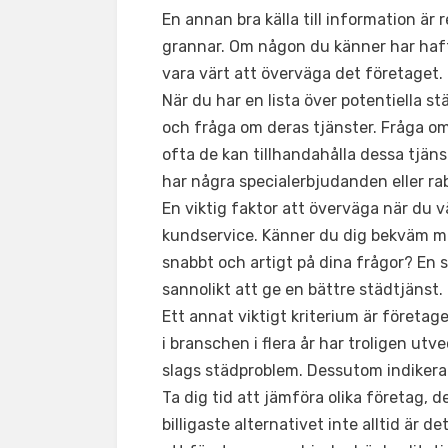
En annan bra källa till information är
grannar. Om någon du känner har haft
vara värt att överväga det företaget.
När du har en lista över potentiella st
och fråga om deras tjänster. Fråga o
ofta de kan tillhandahålla dessa tjän
har några specialerbjudanden eller ra
En viktig faktor att överväga när du v
kundservice. Känner du dig bekväm me
snabbt och artigt på dina frågor? En
sannolikt att ge en bättre städtjänst.
Ett annat viktigt kriterium är företag
i branschen i flera år har troligen ut
slags städproblem. Dessutom indikerar 
Ta dig tid att jämföra olika företag, d
billigaste alternativet inte alltid är d