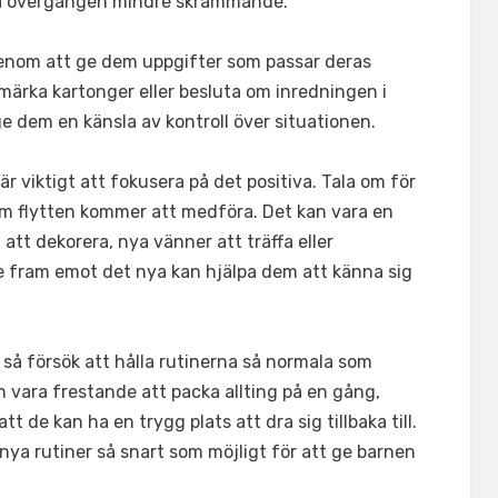
a övergången mindre skrämmande.
nom att ge dem uppgifter som passar deras
 märka kartonger eller besluta om inredningen i
e dem en känsla av kontroll över situationen.
r viktigt att fokusera på det positiva. Tala om för
m flytten kommer att medföra. Det kan vara en
 att dekorera, nya vänner att träffa eller
e fram emot det nya kan hjälpa dem att känna sig
 så försök att hålla rutinerna så normala som
n vara frestande att packa allting på en gång,
tt de kan ha en trygg plats att dra sig tillbaka till.
 nya rutiner så snart som möjligt för att ge barnen