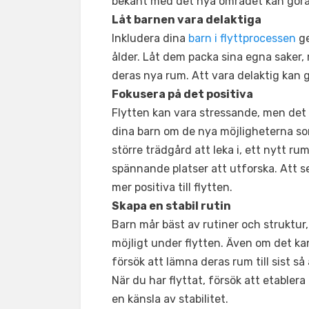
bekant med det nya området kan gör
Låt barnen vara delaktiga
Inkludera dina
barn i flyttprocessen
ge
ålder. Låt dem packa sina egna saker,
deras nya rum. Att vara delaktig kan g
Fokusera på det positiva
Flytten kan vara stressande, men det ä
dina barn om de nya möjligheterna so
större trädgård att leka i, ett nytt rum
spännande platser att utforska. Att s
mer positiva till flytten.
Skapa en stabil rutin
Barn mår bäst av rutiner och struktur,
möjligt under flytten. Även om det ka
försök att lämna deras rum till sist så a
När du har flyttat, försök att etablera
en känsla av stabilitet.