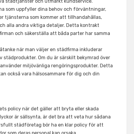
iva städtjänster och utmärkt kundservice.
irma som uppfyller dina behov och förväntningar,
ver tjänsterna som kommer att tillhandahållas,
h alla andra viktiga detaljer. Detta kontrakt
irman och säkerställa att båda parter har samma
åtanke när man väljer en städfirma inkluderar
v städprodukter. Om du är särskilt bekymrad över
m använder miljövänliga rengöringsprodukter. Detta
 kan också vara hälsosammare för dig och din
s policy när det gäller att bryta eller skada
ckor är sällsynta, är det bra att veta hur sådana
sfullt städföretag bör ha en klar policy för att
ador som deras personal kan orsaka.