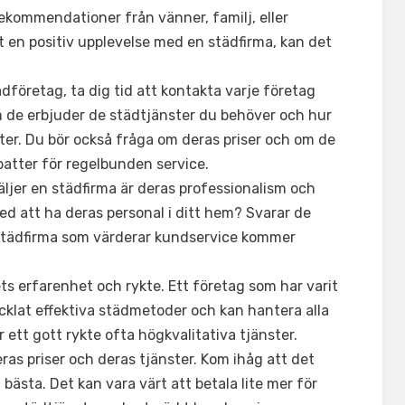
 rekommendationer från vänner, familj, eller
 en positiv upplevelse med en städfirma, kan det
ädföretag, ta dig tid att kontakta varje företag
m de erbjuder de städtjänster du behöver och hur
ster. Du bör också fråga om deras priser och om de
batter för regelbunden service.
äljer en städfirma är deras professionalism och
d att ha deras personal i ditt hem? Svarar de
 städfirma som värderar kundservice kommer
ets erfarenhet och rykte. Ett företag som har varit
vecklat effektiva städmetoder och kan hantera alla
ett gott rykte ofta högkvalitativa tjänster.
eras priser och deras tjänster. Kom ihåg att det
et bästa. Det kan vara värt att betala lite mer för